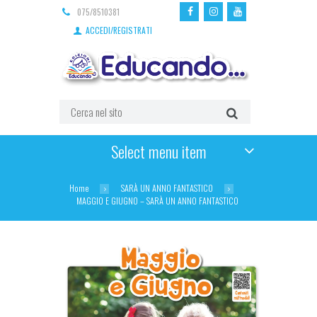
075/8510381
ACCEDI/REGISTRATI
Select menu item
Home
SARÀ UN ANNO FANTASTICO
MAGGIO E GIUGNO – SARÀ UN ANNO FANTASTICO