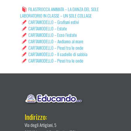
FILASTROCCA ANIMATA – LA DANZA DEL SOLE
LABORATORIO IN CLASSE – UN SOLE COLLAGE
CARTAMODELLO – Grafismi estivi
CARTAMODELLO – Estate
CARTAMODELLO – Ecco l’estate
CARTAMODELLO – Andiamo al mare
CARTAMODELLO – Pesci tra le onde
CARTAMODELLO – Il castello di sabbia
CARTAMODELLO – Pesci tra le onde
Indirizzo:
Via degli Artigiani, 5