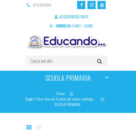
075/8510381
ACCEDI/REGISTRATI
CARRELLO:
0 ART.
-
0,00
€
SCUOLA PRIMARIA
Home
Scegli il libro che più ti piace dal nostro catalogo…
SCUOLA PRIMARIA