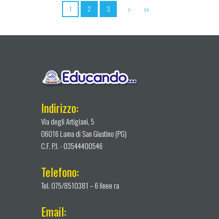
1
2
3
Indirizzo:
Via degli Artigiani, 5
06016 Lama di San Giustino (PG)
C.F. P.I. - 03544400546
Telefono:
Tel. 075/8510381 – 6 linee ra
Email: