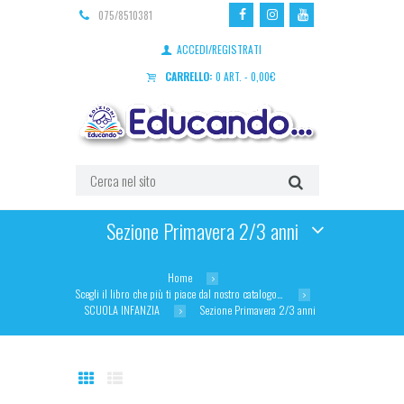
075/8510381
ACCEDI/REGISTRATI
CARRELLO:
0 ART.
-
0,00
€
Sezione Primavera 2/3 anni
Home
Scegli il libro che più ti piace dal nostro catalogo…
SCUOLA INFANZIA
Sezione Primavera 2/3 anni