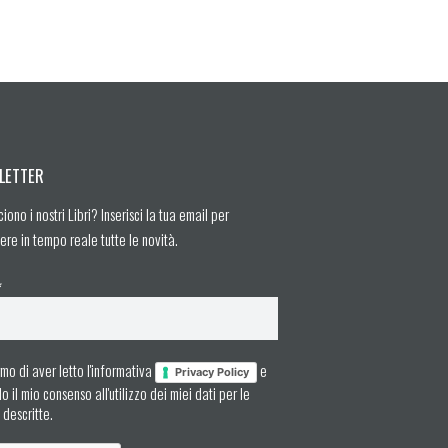
LETTER
ciono i nostri Libri? Inserisci la tua email per
ere in tempo reale tutte le novità.
*
mo di aver letto l'informativa
e
Privacy Policy
 il mio consenso all'utilizzo dei miei dati per le
à descritte.