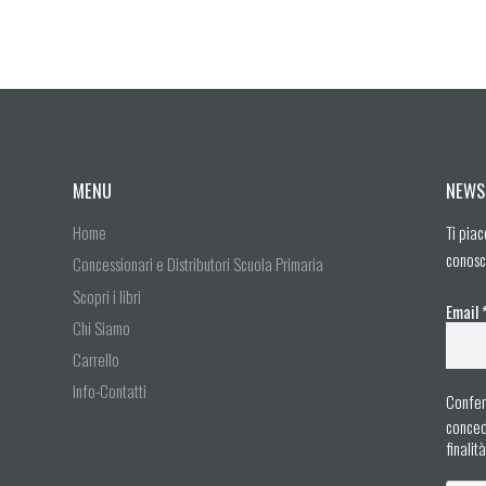
MENU
NEWS
Home
Ti piac
conosc
Concessionari e Distributori Scuola Primaria
Scopri i libri
Email
Chi Siamo
Carrello
Info-Contatti
Confer
concedo
finalit