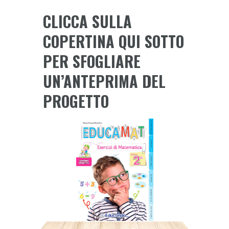
classe
CLICCA SULLA
-
Esercizi
COPERTINA QUI SOTTO
di
PER SFOGLIARE
Matematica
quantity
UN’ANTEPRIMA DEL
PROGETTO