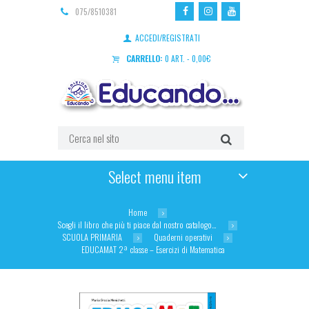
075/8510381
ACCEDI/REGISTRATI
CARRELLO:
0 ART.
-
0,00
€
Select menu item
Home
Scegli il libro che più ti piace dal nostro catalogo…
SCUOLA PRIMARIA
Quaderni operativi
EDUCAMAT 2ª classe – Esercizi di Matematica