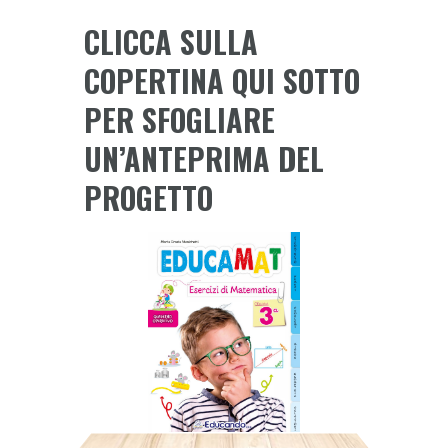
classe
CLICCA SULLA
-
Esercizi
COPERTINA QUI SOTTO
di
PER SFOGLIARE
Matematica
quantity
UN’ANTEPRIMA DEL
PROGETTO