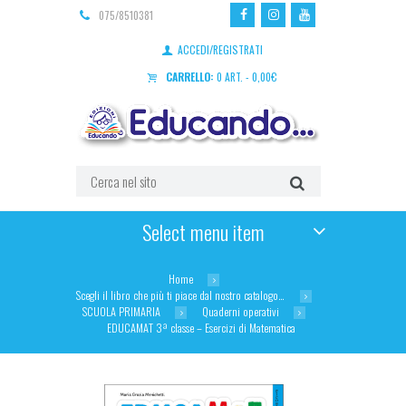
075/8510381
ACCEDI/REGISTRATI
CARRELLO:
0 ART.
-
0,00
€
Select menu item
Home
Scegli il libro che più ti piace dal nostro catalogo…
SCUOLA PRIMARIA
Quaderni operativi
EDUCAMAT 3ª classe – Esercizi di Matematica