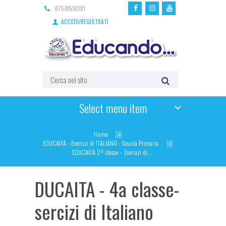
075/8510381
ACCEDI/REGISTRATI
Select menu item
Home
EDUCAITA - Esercizi di ITALIANO - Scuola Primaria
EDUCAITA 2ª classe – Esercizi di...
EDUCAITA - 4a classe-
Esercizi di Italiano