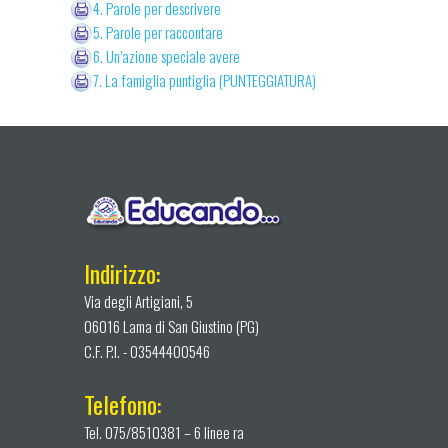
4. Parole per descrivere
5. Parole per raccontare
6. Un’azione speciale avere
7. La famiglia puntiglia (PUNTEGGIATURA)
Indirizzo:
Via degli Artigiani, 5
06016 Lama di San Giustino (PG)
C.F. P.I. - 03544400546
Telefono:
Tel. 075/8510381 – 6 linee ra