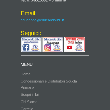
Tel. 075/8510381 – 6 linee ra
Email:
educando@educandolibri.it
Seguici:
MENU
Home
Concessionari e Distributori Scuola
Primaria
Scopri i libri
Chi Siamo
Carrello