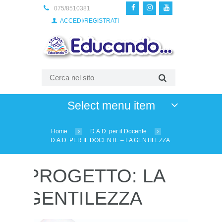
075/8510381
ACCEDI/REGISTRATI
Select menu item
Home
D.A.D. per il Docente
D.A.D. PER IL DOCENTE – LA GENTILEZZA
PROGETTO: LA
GENTILEZZA