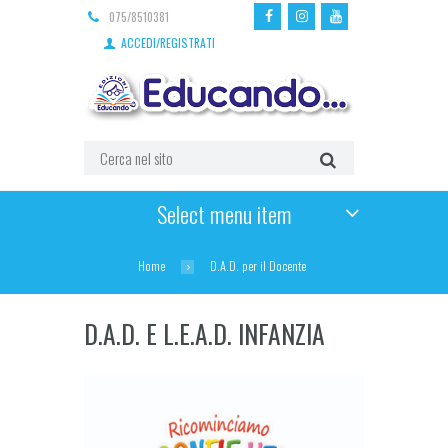
075/8510381
ACCEDI/REGISTRATI
Select menu item
Home
D.A.D. per il Docente
D.A.D. E L.E.A.D. INFANZIA