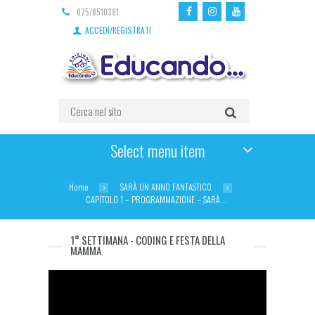
075/8510381
ACCEDI/REGISTRATI
Select menu item
Home
SARÀ UN ANNO FANTASTICO
CAPITOLO 1 – PROGRAMMAZIONE – SARÀ...
1° SETTIMANA - CODING E FESTA DELLA
MAMMA