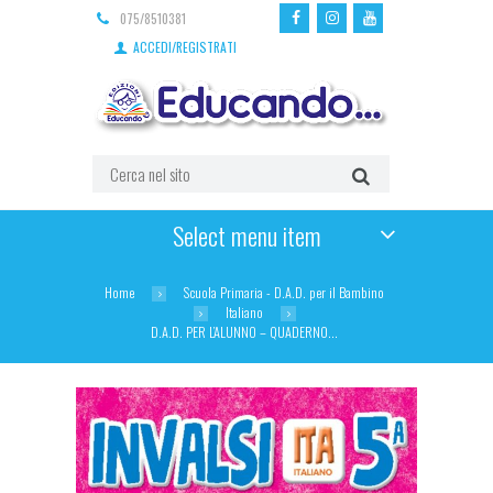
075/8510381
ACCEDI/REGISTRATI
Select menu item
Home
Scuola Primaria - D.A.D. per il Bambino
Italiano
D.A.D. PER L’ALUNNO – QUADERNO...