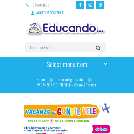
075/8510381
ACCEDI/REGISTRATI
Select menu item
Home
Non categorizzato
VACANZE A GONFIE VELE – Classe 2ª classe