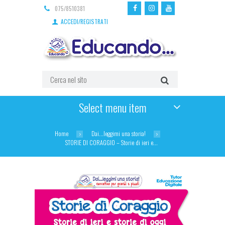
075/8510381
ACCEDI/REGISTRATI
Select menu item
Home
Dai...leggimi una storia!
STORIE DI CORAGGIO – Storie di ieri e...