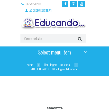
075/8510381
ACCEDI/REGISTRATI
Select menu item
Home
Dai...leggimi una storia!
STORIE DI AVVENTURE – Il giro del mondo
PROGETTI: