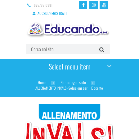
075/8510381
ACCEDI/REGISTRATI
Select menu item
Home
Non categorizzato
ALLENAMENTO INVALSI-Soluzioni per il Docente