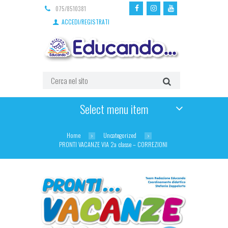
075/8510381
ACCEDI/REGISTRATI
Select menu item
Home
Uncategorized
PRONTI VACANZE VIA 2a classe – CORREZIONI