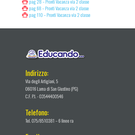
pag 28 – Pronti Vacanza via 2 classe
pag 68 – Pronti Vacanza via 2 classe
pag 110 – Pronti Vacanza via 2 classe
Indirizzo:
Via degli Artigiani, 5
06016 Lama di San Giustino (PG)
C.F. P.I. - 03544400546
Telefono:
Tel. 075/8510381 – 6 linee ra