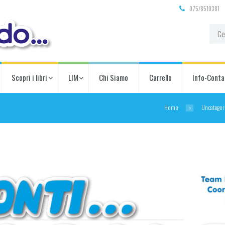
075/8510381
Scopri i libri
LIM
Chi Siamo
Carrello
Info-Conta
Home
Uncategor