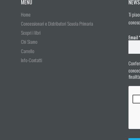
MENU
NEWS
Home
Ti piac
conosc
Concessionari e Distributori Scuola Primaria
Scopri i libri
Email
Chi Siamo
Carrello
Info-Contatti
Confer
concedo
finalit