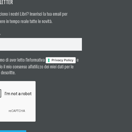
LETTER
ciono i nostri Libri? Inserisci la tua email per
ere in tempo reale tutte le novità.
*
mo di aver letto l'informativa
e
Privacy Policy
 il mio consenso all'utilizzo dei miei dati per le
à descritte.