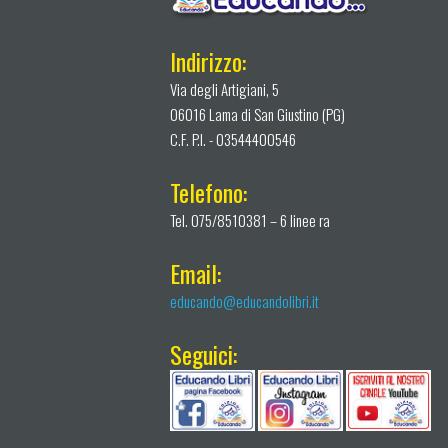
Indirizzo:
Via degli Artigiani, 5
06016 Lama di San Giustino (PG)
C.F. P.I. - 03544400546
Telefono:
Tel. 075/8510381 – 6 linee ra
Email:
educando@educandolibri.it
Seguici: