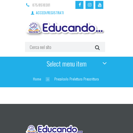
075/8510381
ACCEDI/REGISTRATI
Select menu item
Home
Precalcolo Prelettura Prescrittura