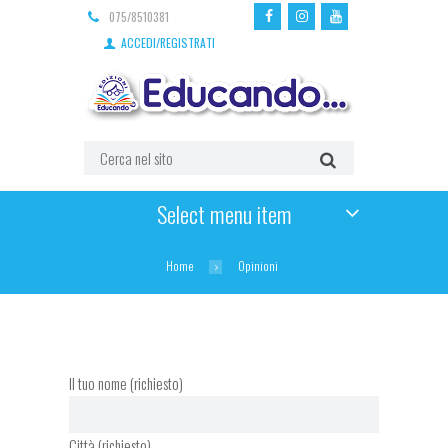
075/8510381
ACCEDI/REGISTRATI
Select menu item
Home
Opinioni
Il tuo nome (richiesto)
Città (richiesto)