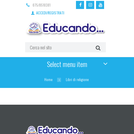
075/8510381
ACCEDI/REGISTRATI
Select menu item
Home
Libri di religione