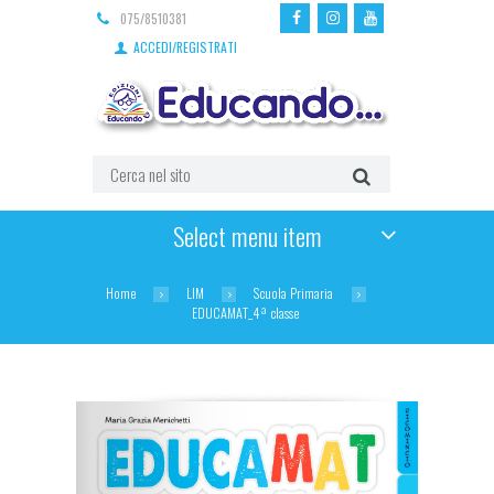
075/8510381
ACCEDI/REGISTRATI
Select menu item
Home
LIM
Scuola Primaria
EDUCAMAT_4ª classe