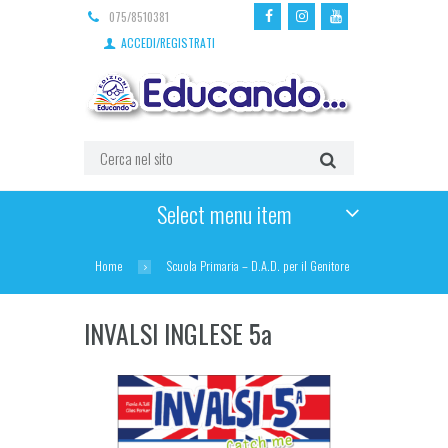
075/8510381
ACCEDI/REGISTRATI
Select menu item
Home
Scuola Primaria – D.A.D. per il Genitore
INVALSI INGLESE 5a