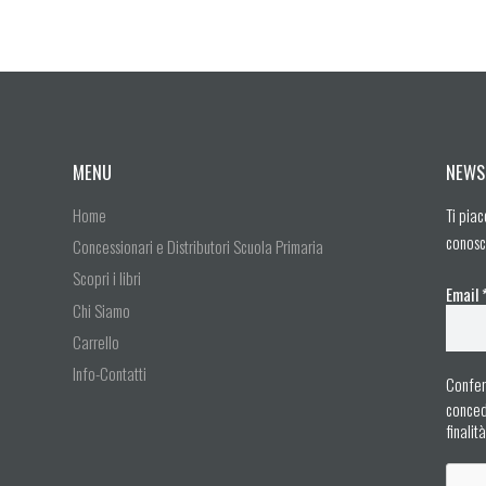
MENU
NEWS
Home
Ti piac
conosc
Concessionari e Distributori Scuola Primaria
Scopri i libri
Email
Chi Siamo
Carrello
Info-Contatti
Confer
concedo
finalit