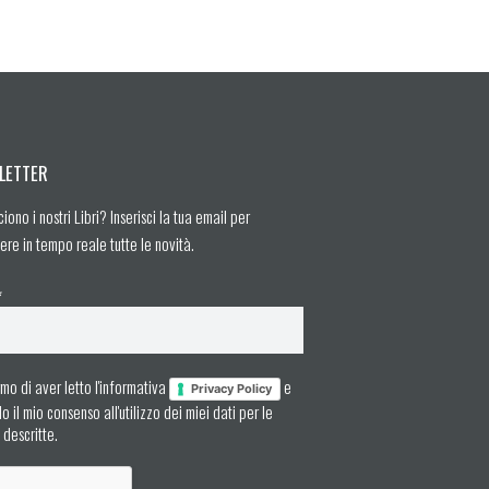
LETTER
ciono i nostri Libri? Inserisci la tua email per
ere in tempo reale tutte le novità.
*
mo di aver letto l'informativa
e
Privacy Policy
 il mio consenso all'utilizzo dei miei dati per le
à descritte.