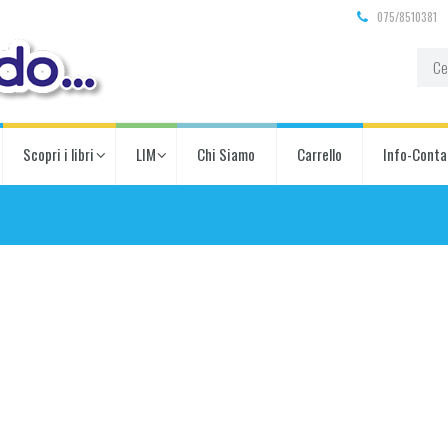
075/8510381
Scopri i libri
LIM
Chi Siamo
Carrello
Info-Conta