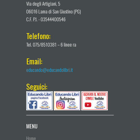
Via degli Artigiani, 5
06016 Lama di San Giustino (PG)
C.F. P.I. - 03544400546
Telefono:
Tel. 075/8510381 – 6 linee ra
Email:
educando@educandolibri.it
Seguici:
MENU
Home