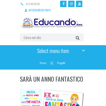
075/8510381
ACCEDI/REGISTRATI
Select menu item
Home
Progetti
SARÀ UN ANNO FANTASTICO