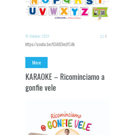
15 October 2021
0
https://youtu.be/tDA8DmJfCdk
More
KARAOKE – Ricominciamo a
gonfie vele