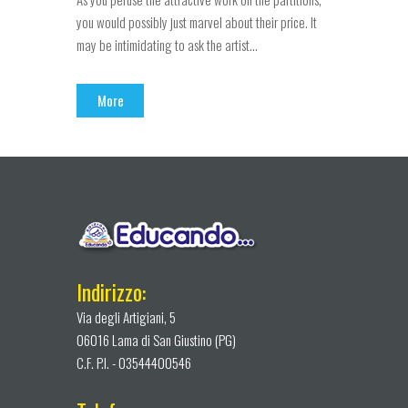
you would possibly just marvel about their price. It
may be intimidating to ask the artist...
More
Indirizzo:
Via degli Artigiani, 5
06016 Lama di San Giustino (PG)
C.F. P.I. - 03544400546