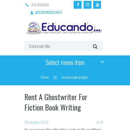
075/8510381
ACCEDI/REGISTRATI
Select menu item
Home
booksuccess progon
Rent A Ghostwriter For
Fiction Book​ Writing
26 January 2023
0
As you peruse the attractive work on the partitions,