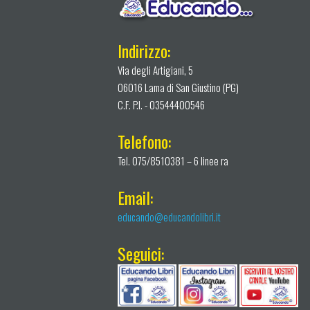
Indirizzo:
Via degli Artigiani, 5
06016 Lama di San Giustino (PG)
C.F. P.I. - 03544400546
Telefono:
Tel. 075/8510381 – 6 linee ra
Email:
educando@educandolibri.it
Seguici: