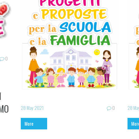
0
I
AMO
28 May 2021
0
28 Ma
More
Mor