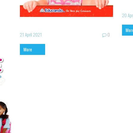
20 Apr
Mor
21 April 2021
0
More