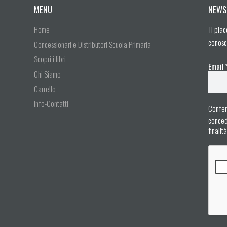
MENU
NEWS
Home
Ti piac
conosc
Concessionari e Distributori Scuola Primaria
Scopri i libri
Email
Chi Siamo
Carrello
Info-Contatti
Confer
concedo
finalit