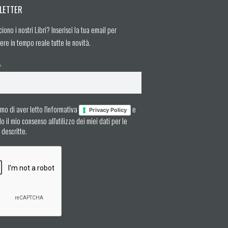
LETTER
ciono i nostri Libri? Inserisci la tua email per
ere in tempo reale tutte le novità.
*
mo di aver letto l'informativa
e
Privacy Policy
 il mio consenso all'utilizzo dei miei dati per le
à descritte.