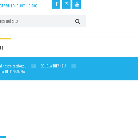
CARRELLO:
0 ART.
-
0,00
€
tti
dal nostro catalogo…
SCUOLA INFANZIA
LA DELL’INFANZIA