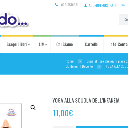
075/8510381
ACCEDI/REGISTRATI
Scopri i libri
LIM
Chi Siamo
Carrello
Info-Conta
Home
Scegli il libro che più ti piace 
Guide per il Docente
YOGA ALLA SCUO
YOGA ALLA SCUOLA DELL’INFANZIA
11,00
€