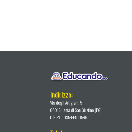
Indirizzo:
Via degli Artigiani, 5
06016 Lama di San Giustino (PG)
C.F. P.I. - 03544400546