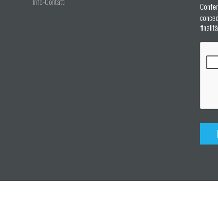
Info-Contatti
Confer
concedo
finalit