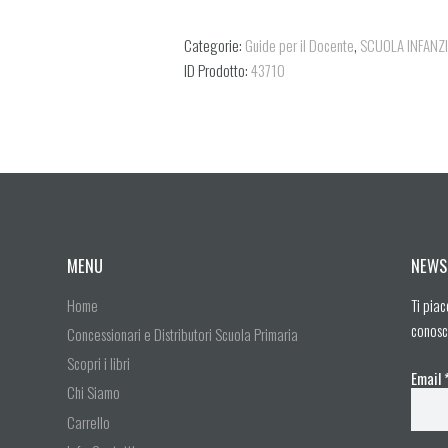
Categorie:
Guide per il Docente
,
SCUOLA INFANZ
ID Prodotto:
43710
MENU
NEWS
Home
Ti piac
conosc
Concessionari e Distributori Scuola Primaria
Scopri i libri
Email
Chi Siamo
Carrello