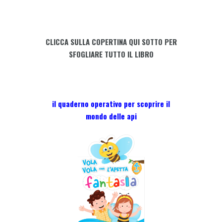
con
l'APETTA
FANTASIA
CLICCA SULLA COPERTINA QUI SOTTO PER
-
SFOGLIARE TUTTO IL LIBRO
4
anni
quantity
il quaderno operativo per scoprire il
mondo delle api