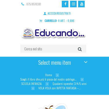
075/8510381
ACCEDI/REGISTRATI
CARRELLO:
0 ART.
-
0,00
€
Select menu item
Home
Scegli il libro che più ti piace dal nostro catalogo…
SCUOLA INFANZIA
Quaderni operativi 3/4/5 anni
VOLA VOLA con l’APETTA FANTASIA –...