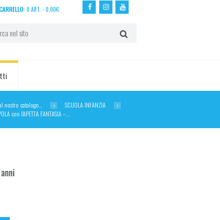
CARRELLO:
0 ART.
-
0,00
€
tti
dal nostro catalogo…
SCUOLA INFANZIA
OLA con l’APETTA FANTASIA –...
 anni