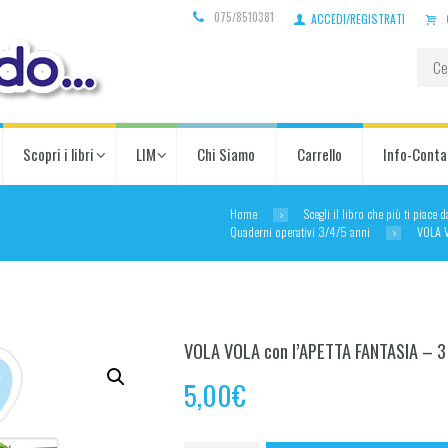
075/8510381
ACCEDI/REGISTRATI
Scopri i libri
LIM
Chi Siamo
Carrello
Info-Conta
Home
Scegli il libro che più ti piace 
Quaderni operativi 3/4/5 anni
VOLA V
VOLA VOLA con l’APETTA FANTASIA – 3
5,00
€