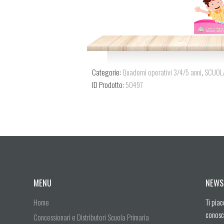
Categorie:
Quaderni operativi 3/4/5 anni
,
SCUOLA
ID Prodotto:
50497
MENU
NEWS
Home
Ti piac
conosc
Concessionari e Distributori Scuola Primaria