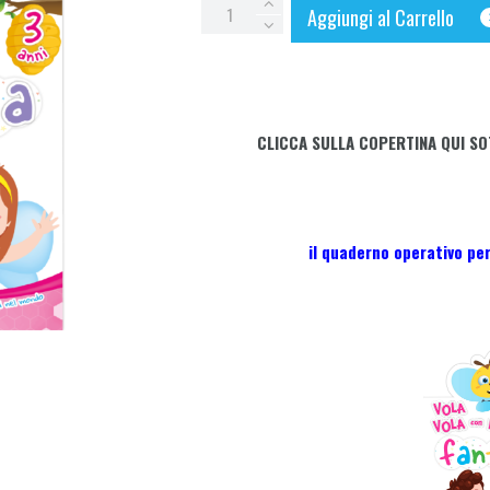
VOLA
Aggiungi al Carrello
VOLA
con
l'APETTA
FANTASIA
CLICCA SULLA COPERTINA QUI SO
-
3
anni
quantity
il quaderno operativo per