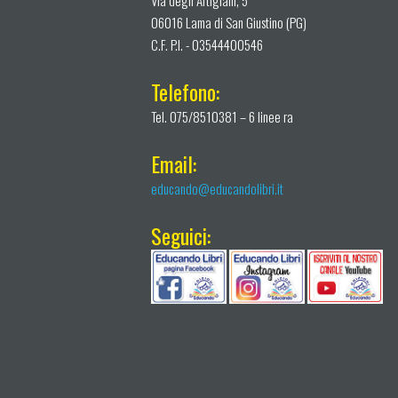
06016 Lama di San Giustino (PG)
C.F. P.I. - 03544400546
Telefono:
Tel. 075/8510381 – 6 linee ra
Email:
educando@educandolibri.it
Seguici: