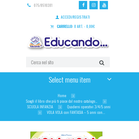
075/8510381
ACCEDI/REGISTRATI
CARRELLO:
0 ART.
-
0,00
€
Select menu item
Home
Scegli il libro che più ti piace dal nostro catalogo…
SCUOLA INFANZIA
Quaderni operativi 3/4/5 anni
VOLA VOLA con FANTASIA – 5 anni con...