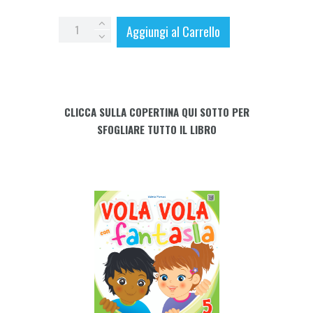
VOLA
Aggiungi al Carrello
VOLA
con
FANTASIA
-
CLICCA SULLA COPERTINA QUI SOTTO PER
5
SFOGLIARE TUTTO IL LIBRO
anni
con
allegato
L'APETTA
FANTASIA
quantity