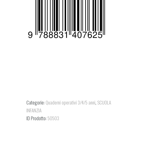
Categorie:
Quaderni operativi 3/4/5 anni
,
SCUOLA
INFANZIA
ID Prodotto:
50503