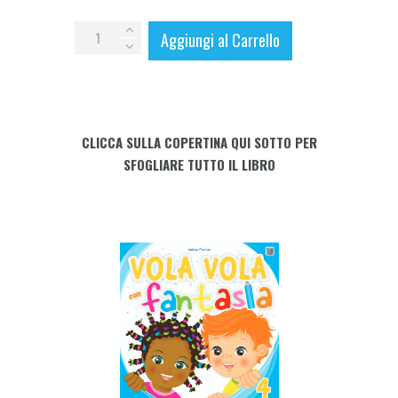
VOLA
Aggiungi al Carrello
VOLA
con
FANTASIA
-
CLICCA SULLA COPERTINA QUI SOTTO PER
4
SFOGLIARE TUTTO IL LIBRO
anni
con
allegato
L'APETTA
FANTASIA
quantity