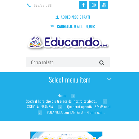
075/8510381
ACCEDI/REGISTRATI
CARRELLO:
0 ART.
-
0,00
€
Select menu item
Home
Scegli il libro che più ti piace dal nostro catalogo…
SCUOLA INFANZIA
Quaderni operativi 3/4/5 anni
VOLA VOLA con FANTASIA – 4 anni con...