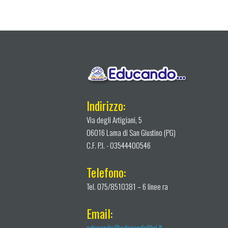
Indirizzo:
Via degli Artigiani, 5
06016 Lama di San Giustino (PG)
C.F. P.I. - 03544400546
Telefono:
Tel. 075/8510381 – 6 linee ra
Email:
educando@educandolibri.it