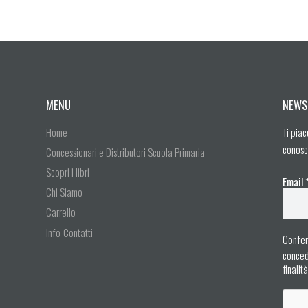
MENU
NEWS
Home
Ti piac
conosc
Concessionari e Distributori Scuola Primaria
Scopri i libri
Email
Chi Siamo
Carrello
Info-Contatti
Confer
concedo
finalit