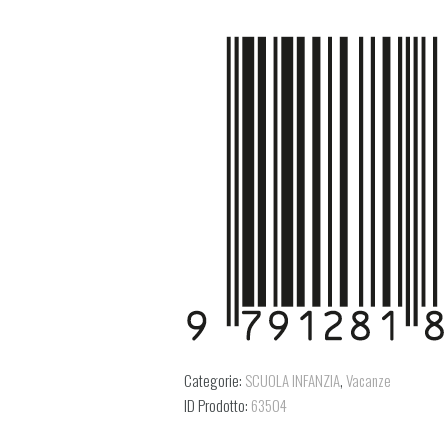
Categorie:
SCUOLA INFANZIA
,
Vacanze
ID Prodotto:
63504