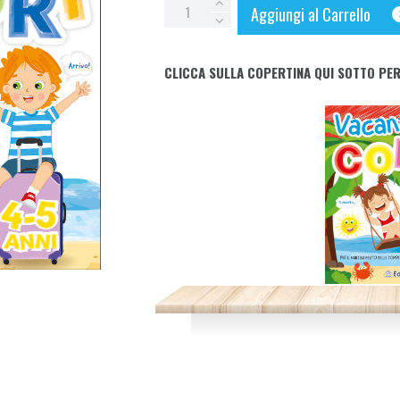
VACANZE
Aggiungi al Carrello
A
COLORI
CLICCA SULLA COPERTINA QUI SOTTO PER
4-
5
anni
quantity