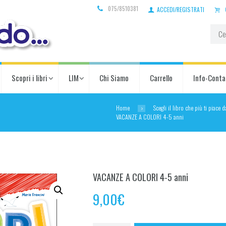
075/8510381
ACCEDI/REGISTRATI
Scopri i libri
LIM
Chi Siamo
Carrello
Info-Conta
Home
Scegli il libro che più ti piace 
VACANZE A COLORI 4-5 anni
VACANZE A COLORI 4-5 anni
9,00
€