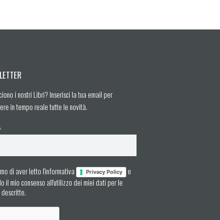
LETTER
ciono i nostri Libri? Inserisci la tua email per
ere in tempo reale tutte le novità.
*
mo di aver letto l'informativa
e
Privacy Policy
 il mio consenso all'utilizzo dei miei dati per le
à descritte.