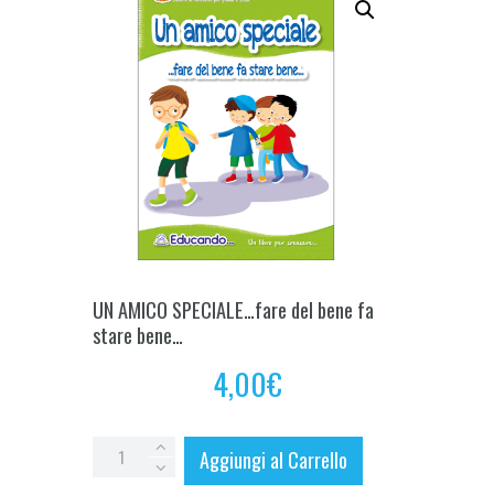
UN AMICO SPECIALE…fare del bene fa
stare bene…
4,00
€
UN
Aggiungi al Carrello
AMICO