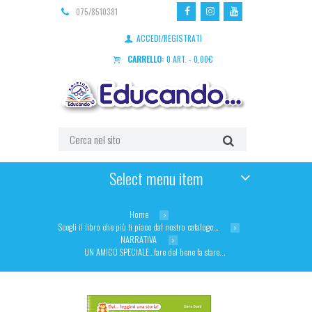
075/8510381
ACCEDI/REGISTRATI
CARRELLO:
0 ART.
-
0,00
€
Select menu item
Home
Scegli il libro che più ti piace dal nostro catalogo…
NARRATIVA
UN AMICO SPECIALE…fare del bene fa stare...