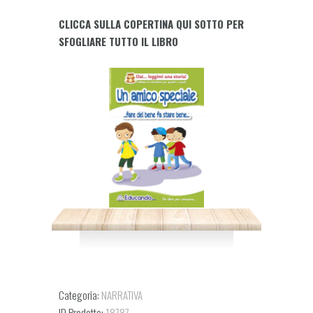
SPECIALE...fare
CLICCA SULLA COPERTINA QUI SOTTO PER
del
SFOGLIARE TUTTO IL LIBRO
bene
fa
stare
bene...
quantity
Categoria:
NARRATIVA
ID Prodotto:
18787