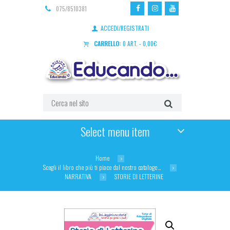
075/8510381
ACCEDI/REGISTRATI
CARRELLO:
0 ART.
-
0,00
€
Select menu item
Home
Scegli il libro che più ti piace dal nostro catalogo…
NARRATIVA
STORIE DI LETTERINE