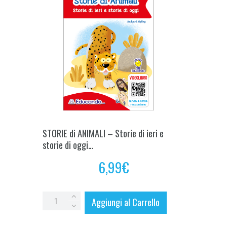
STORIE di ANIMALI – Storie di ieri e
storie di oggi…
6,99
€
STORIE
Aggiungi al Carrello
di
ANIMALI