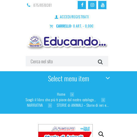
075/8510381
ACCEDI/REGISTRATI
CARRELLO:
0 ART.
-
0,00
€
Select menu item
Home
Scegli il libro che più ti piace dal nostro catalogo…
NARRATIVA
STORIE di ANIMALI – Storie di ieri e...