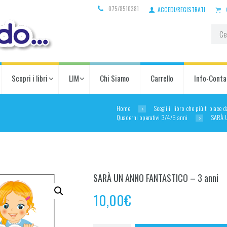
075/8510381
ACCEDI/REGISTRATI
Scopri i libri
LIM
Chi Siamo
Carrello
Info-Conta
Home
Scegli il libro che più ti piace 
Quaderni operativi 3/4/5 anni
SARÀ 
SARÀ UN ANNO FANTASTICO – 3 anni
10,00
€