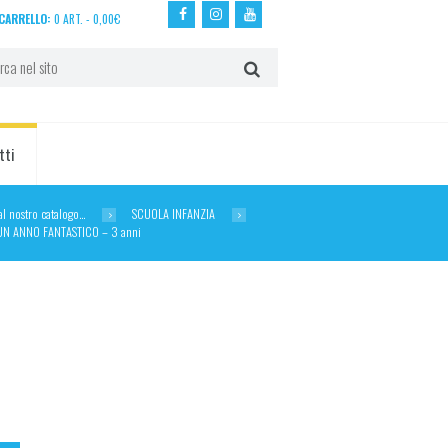
CARRELLO:
0 ART.
-
0,00
€
tti
dal nostro catalogo…
SCUOLA INFANZIA
UN ANNO FANTASTICO – 3 anni