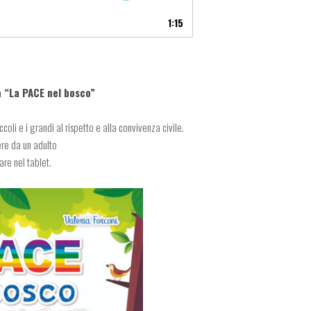
1:15
a “La PACE nel bosco”
oli e i grandi al rispetto e alla convivenza civile.
re da un adulto
re nel tablet.