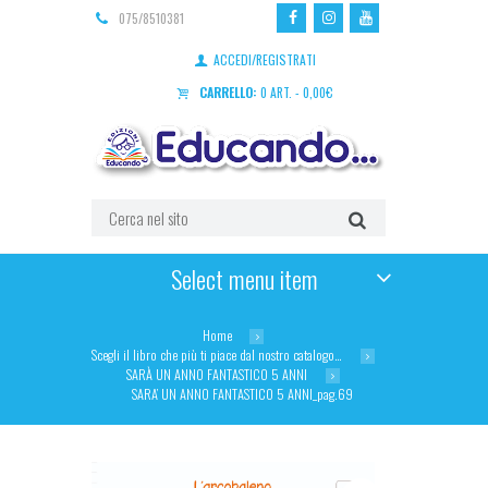
075/8510381
ACCEDI/REGISTRATI
CARRELLO:
0 ART.
-
0,00
€
Select menu item
Home
Scegli il libro che più ti piace dal nostro catalogo…
SARÀ UN ANNO FANTASTICO 5 ANNI
SARA’ UN ANNO FANTASTICO 5 ANNI_pag.69