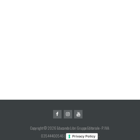
Copyright © 2026 Educando Libri Gruppo Editoriale - P. IVA:
03544400546 |
-
Privacy Policy