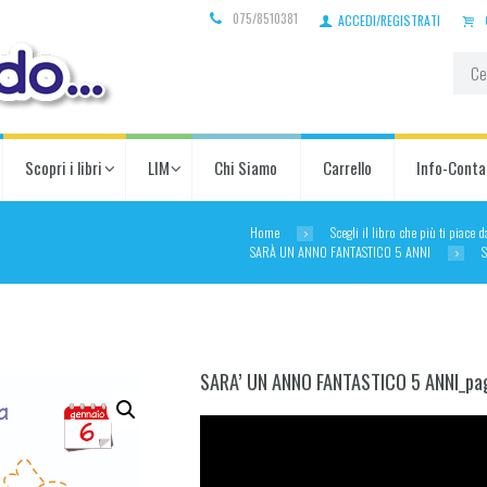
075/8510381
ACCEDI/REGISTRATI
Scopri i libri
LIM
Chi Siamo
Carrello
Info-Conta
Home
Scegli il libro che più ti piace 
SARÀ UN ANNO FANTASTICO 5 ANNI
SARA’ UN ANNO FANTASTICO 5 ANNI_pa