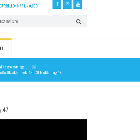
CARRELLO:
0 ART.
-
0,00
€
tti
dal nostro catalogo…
SARA’ UN ANNO FANTASTICO 5 ANNI_pag.47
g.47