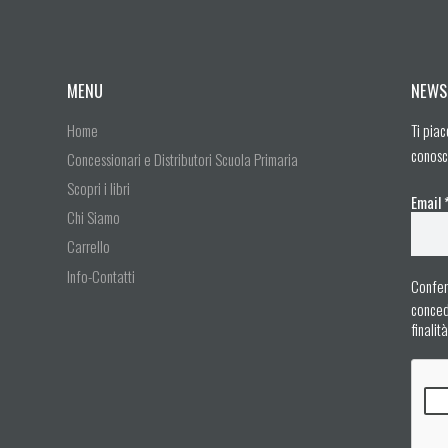
MENU
NEWS
Home
Ti piac
conosc
Concessionari e Distributori Scuola Primaria
Scopri i libri
Email
Chi Siamo
Carrello
Info-Contatti
Confer
concedo
finalit