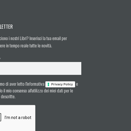
LETTER
ciono i nostri Libri? Inserisci la tua email per
ere in tempo reale tutte le novità.
*
mo di aver letto l'informativa
e
Privacy Policy
 il mio consenso all'utilizzo dei miei dati per le
à descritte.