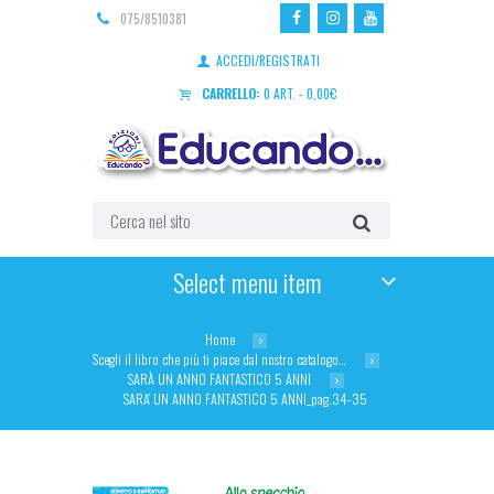
075/8510381
ACCEDI/REGISTRATI
CARRELLO:
0 ART.
-
0,00
€
Select menu item
Home
Scegli il libro che più ti piace dal nostro catalogo…
SARÀ UN ANNO FANTASTICO 5 ANNI
SARA’ UN ANNO FANTASTICO 5 ANNI_pag.34-35