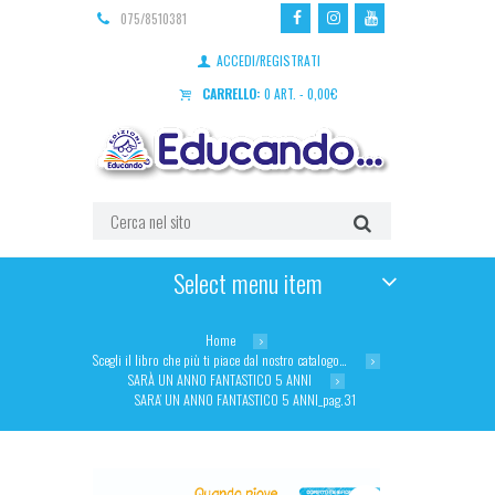
075/8510381
ACCEDI/REGISTRATI
CARRELLO:
0 ART.
-
0,00
€
Select menu item
Home
Scegli il libro che più ti piace dal nostro catalogo…
SARÀ UN ANNO FANTASTICO 5 ANNI
SARA’ UN ANNO FANTASTICO 5 ANNI_pag.31