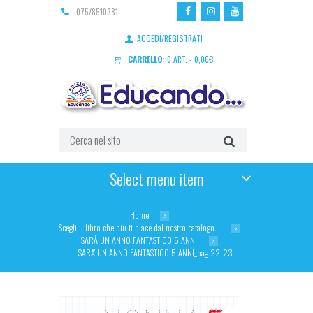
075/8510381
ACCEDI/REGISTRATI
CARRELLO:
0 ART.
-
0,00
€
Select menu item
Home
Scegli il libro che più ti piace dal nostro catalogo…
SARÀ UN ANNO FANTASTICO 5 ANNI
SARA’ UN ANNO FANTASTICO 5 ANNI_pag.22-23