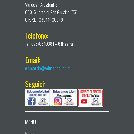
Via degli Artigiani, 5
06016 Lama di San Giustino (PG)
C.F. P.I. - 03544400546
Telefono:
Tel. 075/8510381 – 6 linee ra
Email:
educando@educandolibri.it
Seguici:
MENU
Home