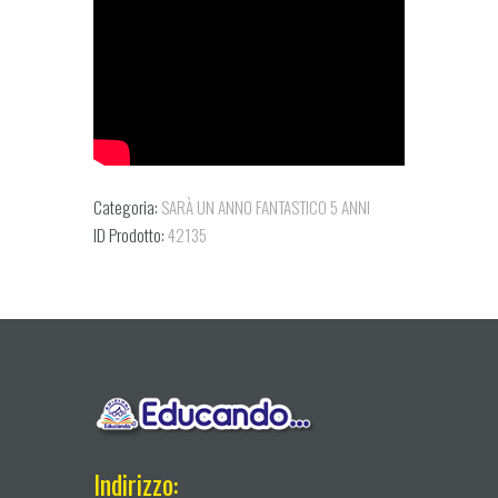
Categoria:
SARÀ UN ANNO FANTASTICO 5 ANNI
ID Prodotto:
42135
Indirizzo: