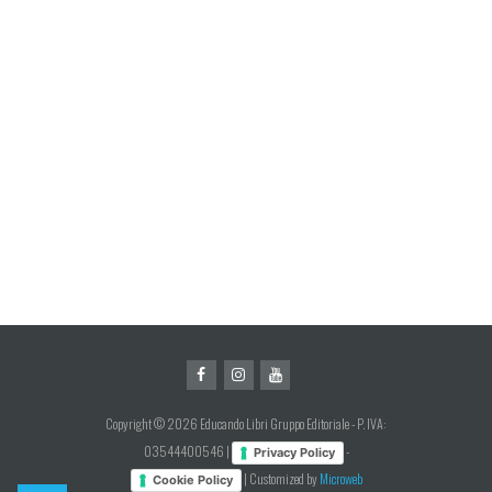
Copyright © 2026 Educando Libri Gruppo Editoriale - P. IVA:
03544400546 |
-
Privacy Policy
| Customized by
Microweb
Cookie Policy