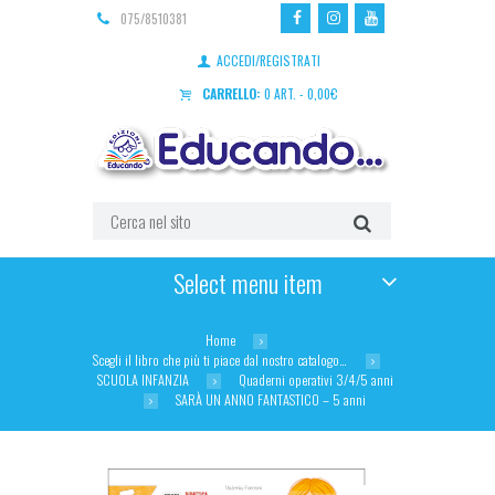
075/8510381
ACCEDI/REGISTRATI
CARRELLO:
0 ART.
-
0,00
€
Select menu item
Home
Scegli il libro che più ti piace dal nostro catalogo…
SCUOLA INFANZIA
Quaderni operativi 3/4/5 anni
SARÀ UN ANNO FANTASTICO – 5 anni