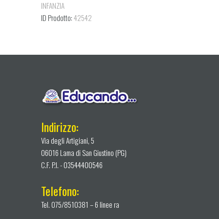
INFANZIA
ID Prodotto:
42542
Indirizzo:
Via degli Artigiani, 5
06016 Lama di San Giustino (PG)
C.F. P.I. - 03544400546
Telefono:
Tel. 075/8510381 – 6 linee ra