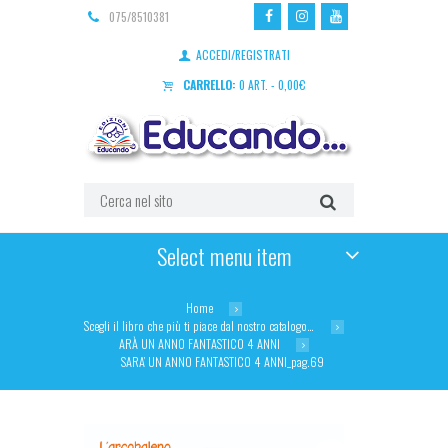
075/8510381
ACCEDI/REGISTRATI
CARRELLO:
0 ART.
-
0,00
€
Select menu item
Home
Scegli il libro che più ti piace dal nostro catalogo…
ARÀ UN ANNO FANTASTICO 4 ANNI
SARA’ UN ANNO FANTASTICO 4 ANNI_pag.69