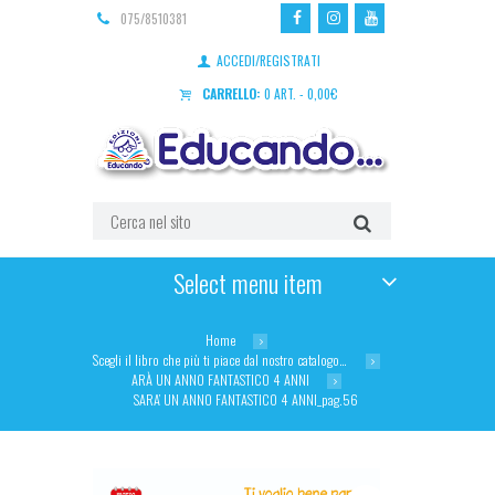
075/8510381
ACCEDI/REGISTRATI
CARRELLO:
0 ART.
-
0,00
€
Select menu item
Home
Scegli il libro che più ti piace dal nostro catalogo…
ARÀ UN ANNO FANTASTICO 4 ANNI
SARA’ UN ANNO FANTASTICO 4 ANNI_pag.56