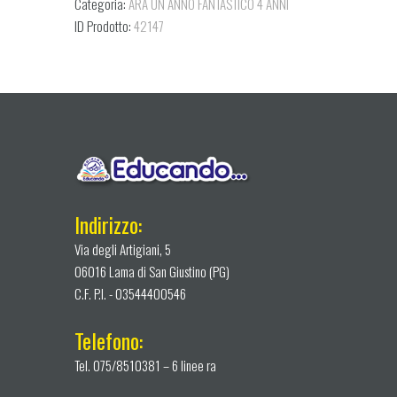
Categoria:
ARÀ UN ANNO FANTASTICO 4 ANNI
ID Prodotto:
42147
Indirizzo:
Via degli Artigiani, 5
06016 Lama di San Giustino (PG)
C.F. P.I. - 03544400546
Telefono:
Tel. 075/8510381 – 6 linee ra