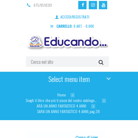
075/8510381
ACCEDI/REGISTRATI
CARRELLO:
0 ART.
-
0,00
€
Select menu item
Home
Scegli il libro che più ti piace dal nostro catalogo…
ARÀ UN ANNO FANTASTICO 4 ANNI
SARA’ UN ANNO FANTASTICO 4 ANNI_pag.38