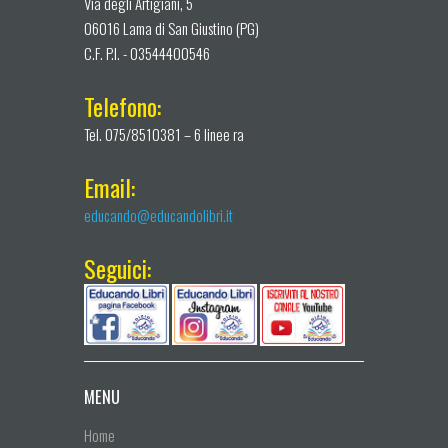
Via degli Artigiani, 5
06016 Lama di San Giustino (PG)
C.F. P.I. - 03544400546
Telefono:
Tel. 075/8510381 – 6 linee ra
Email:
educando@educandolibri.it
Seguici:
MENU
Home