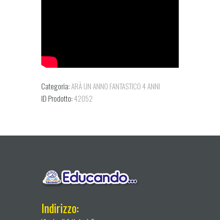
Categoria:
ARÀ UN ANNO FANTASTICO 4 ANNI
ID Prodotto:
42052
Indirizzo: