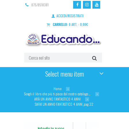
075/8510381
ACCEDI/REGISTRATI
CARRELLO:
0 ART.
-
0,00
€
Select menu item
Home
Scegli il libro che più ti piace dal nostro catalogo…
ARÀ UN ANNO FANTASTICO 4 ANNI
SARA’ UN ANNO FANTASTICO 4 ANNI_pag.32