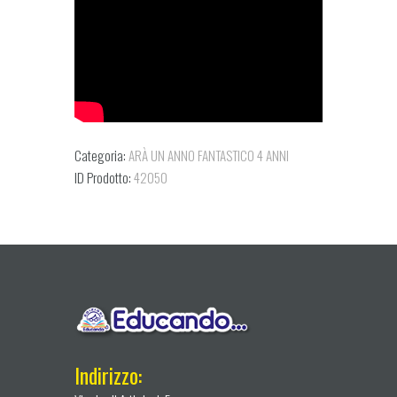
Categoria:
ARÀ UN ANNO FANTASTICO 4 ANNI
ID Prodotto:
42050
Indirizzo: