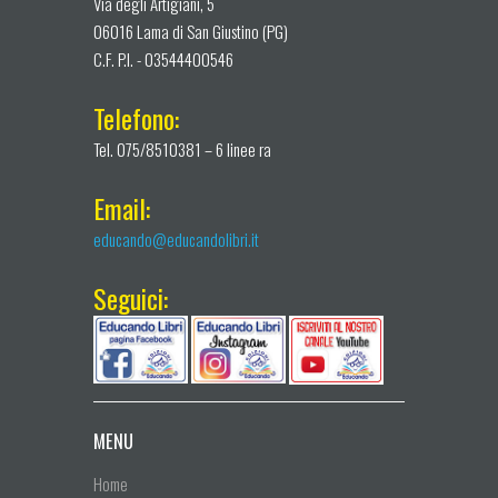
Via degli Artigiani, 5
06016 Lama di San Giustino (PG)
C.F. P.I. - 03544400546
Telefono:
Tel. 075/8510381 – 6 linee ra
Email:
educando@educandolibri.it
Seguici:
MENU
Home