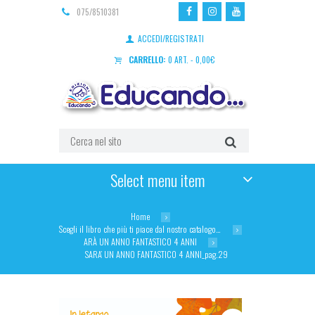
075/8510381
ACCEDI/REGISTRATI
CARRELLO:
0 ART.
-
0,00
€
Select menu item
Home
Scegli il libro che più ti piace dal nostro catalogo…
ARÀ UN ANNO FANTASTICO 4 ANNI
SARA’ UN ANNO FANTASTICO 4 ANNI_pag.29