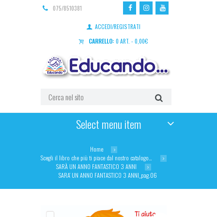
075/8510381
ACCEDI/REGISTRATI
CARRELLO:
0 ART.
-
0,00
€
Select menu item
Home
Scegli il libro che più ti piace dal nostro catalogo…
SARÀ UN ANNO FANTASTICO 3 ANNI
SARA’ UN ANNO FANTASTICO 3 ANNI_pag.06