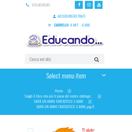
075/8510381
ACCEDI/REGISTRATI
CARRELLO:
0 ART.
-
0,00
€
Select menu item
Home
Scegli il libro che più ti piace dal nostro catalogo…
SARÀ UN ANNO FANTASTICO 3 ANNI
SARA’ UN ANNO FANTASTICO 3 ANNI_pag.6