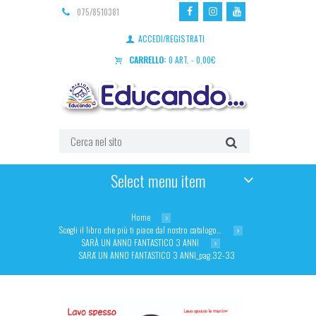
075/8510381
ACCEDI/REGISTRATI
CARRELLO:
0 ART.
-
0,00
€
Select menu item
Home
Scegli il libro che più ti piace dal nostro catalogo…
SARÀ UN ANNO FANTASTICO 3 ANNI
SARA’ UN ANNO FANTASTICO 3 ANNI_pag.32-33