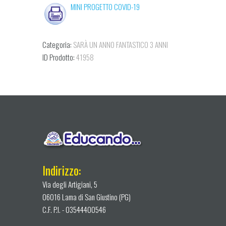
MINI PROGETTO COVID-19
Categoria:
SARÀ UN ANNO FANTASTICO 3 ANNI
ID Prodotto:
41958
Indirizzo:
Via degli Artigiani, 5
06016 Lama di San Giustino (PG)
C.F. P.I. - 03544400546